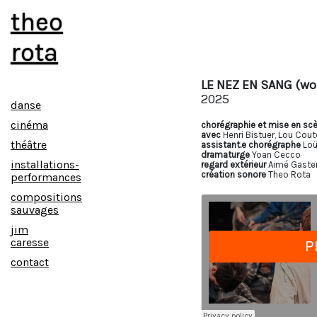
theo
rota
LE NEZ EN SANG (wor
2025
danse
cinéma
chorégraphie et mise en sc
avec
Henri Bistuer, Lou Cou
théâtre
assistant.e chorégraphe
Loü
dramaturge
Yoan Cecco
installations-
regard extérieur
Aimé Gaste
création sonore
Theo Rota
performances
compositions
sauvages
jim
caresse
contact