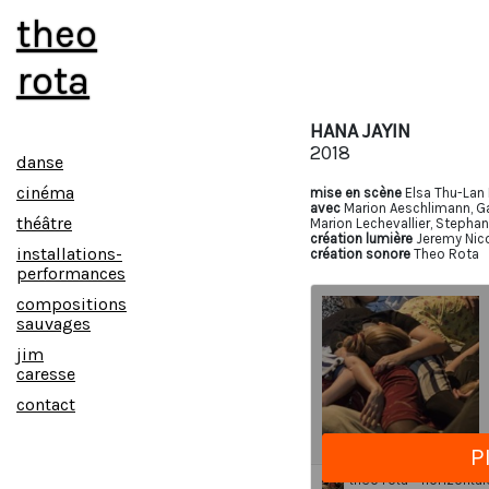
theo
rota
HANA JAYIN
2018
danse
cinéma
mise en scène
Elsa Thu-Lan
avec
Marion Aeschlimann, Ga
théâtre
Marion Lechevallier, Stepha
création lumière
Jeremy Nic
installations-
création sonore
Theo Rota
performances
compositions
sauvages
jim
caresse
contact